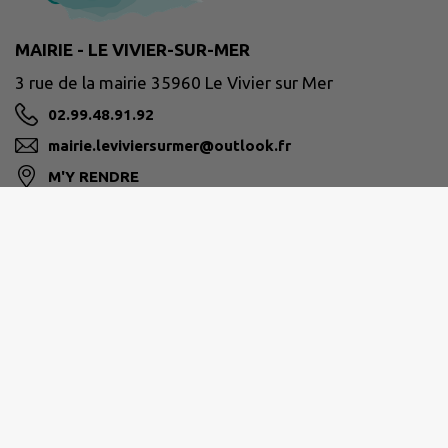
MAIRIE - LE VIVIER-SUR-MER
3 rue de la mairie 35960 Le Vivier sur Mer
02.99.48.91.92
mairie.leviviersurmer@outlook.fr
M'Y RENDRE
www.le-vivier-sur-mer.fr
PAYS DE DOL ET DE LA BAIE DU MONT-SAINT-
MICHEL