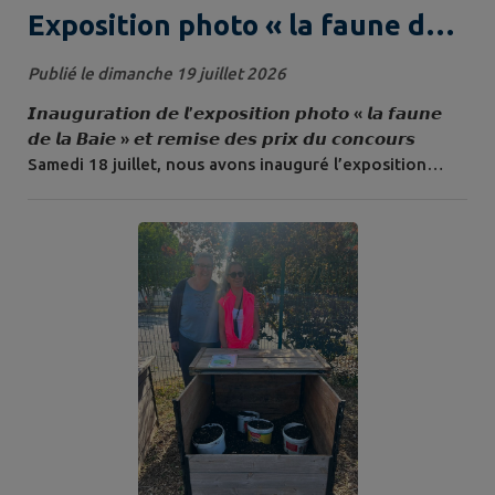
Exposition photo « la faune de
la Baie »
Publié le dimanche 19 juillet 2026
𝙄𝙣𝙖𝙪𝙜𝙪𝙧𝙖𝙩𝙞𝙤𝙣 𝙙𝙚 𝙡’𝙚𝙭𝙥𝙤𝙨𝙞𝙩𝙞𝙤𝙣 𝙥𝙝𝙤𝙩𝙤 « 𝙡𝙖 𝙛𝙖𝙪𝙣𝙚
𝙙𝙚 𝙡𝙖 𝘽𝙖𝙞𝙚 » 𝙚𝙩 𝙧𝙚𝙢𝙞𝙨𝙚 𝙙𝙚𝙨 𝙥𝙧𝙞𝙭 𝙙𝙪 𝙘𝙤𝙣𝙘𝙤𝙪𝙧𝙨
Samedi 18 juillet, nous avons inauguré l’exposition
photo « la faune de la baie » au parc de l’abri des flots.
23 personnes ont participé au concours et nous avons
reçu 67 photos. Douze d’entre elles sont exposées. Les
5 photos primées sont : 1/ Phragmite des joncs de
Jean-Paul DUBOIS 2/ Le gardien de la...