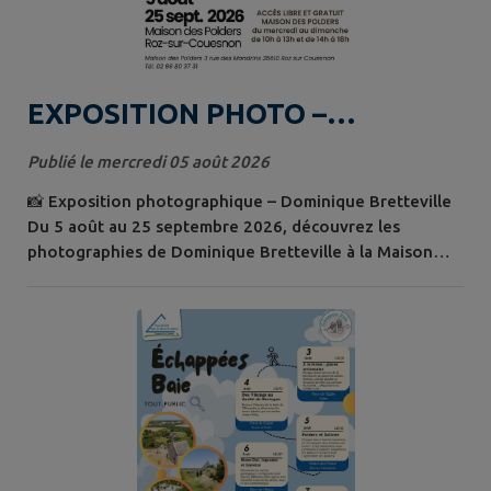
EXPOSITION PHOTO –
Dominique Bretteville
Publié le mercredi 05 août 2026
📸 Exposition photographique – Dominique Bretteville
Du 5 août au 25 septembre 2026, découvrez les
photographies de Dominique Bretteville à la Maison
des Polders. Photographe installée à Pontorson,
Dominique Bretteville porte un regard sensible sur la
baie du Mont Saint-Michel. Son univers est marqué par
une affection toute particulière pour les moutons de
prés-salés, au cœur de cette...