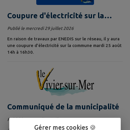
Coupure d'électricité sur la
commune
Publié le mercredi 29 juillet 2026
En raison de travaux par ENEDIS sur le réseau, il y aura
une coupure d'électricité sur la commune mardi 25 août
14h à 16h30.
Communiqué de la municipalité
Publié le mercredi 29 juillet 2026
Gérer mes cookies 🍪
⚠️ Communiqué de la Municipalité Depuis le début des