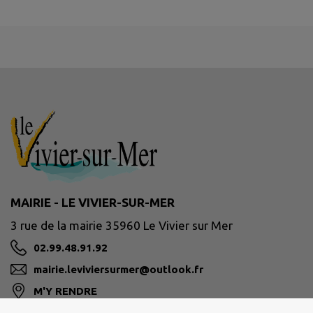
MAIRIE - LE VIVIER-SUR-MER
3 rue de la mairie 35960 Le Vivier sur Mer
02.99.48.91.92
mairie.leviviersurmer@outlook.fr
M'Y RENDRE
www.le-vivier-sur-mer.fr