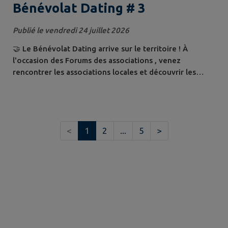
Bénévolat Dating # 3
Publié le vendredi 24 juillet 2026
🤝 Le Bénévolat Dating arrive sur le territoire ! À
l'occasion des Forums des associations , venez
rencontrer les associations locales et découvrir les
nombreuses missions de bénévolat proposées. 📍
Vendredi 4 septembre 🕔 De 17h à 20h 📍 Pleine-
Fougères – Complexe Sportif Jean Gallon 📍 Samedi 5
septembre 🕙 De 10h à 17h 📍 Dol-de-Bretagne –
<
1
2
...
5
>
Centre culturel L'Odyssée Que l'envie soit de
s'investir...