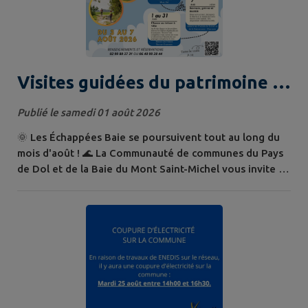
Visites guidées du patrimoine –
Échappées Baie d'août
Publié le samedi 01 août 2026
🌞 Les Échappées Baie se poursuivent tout au long du
mois d'août ! 🌊 La Communauté de communes du Pays
de Dol et de la Baie du Mont Saint-Michel vous invite à
découvrir son territoire à travers ses Échappées Baie :
un programme d’animations touristiques et culturelles
de valorisation du patrimoine local. Il s’adresse à tous
les publics : habitants du territoire, touristes,
connaisseurs,...