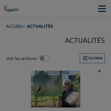
Contenu
Menu
Recherche
Pied de page
ACCUEIL
>
ACTUALITÉS
ACTUALITÉS
Voir les archives
FILTRER
Page 1. 10 actualités sur 49 affichées sur cette page. F