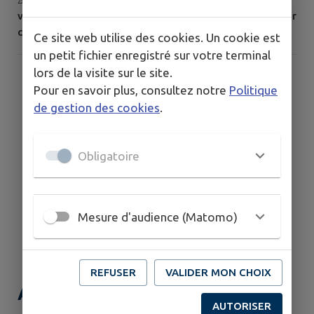
vacances scolaires, des actes d'incivilité sont commis par
certains jeunes sur notre commune. Cette situation est
Ce site web utilise des cookies. Un cookie est
inacceptable et nous ne pouvons la tolérer. Des
un petit fichier enregistré sur votre terminal
dégradations ont été constatées aussi bien sur des
lors de la visite sur le site.
propriétés privées que sur des biens communaux. La
Pour en savoir plus, consultez notre
Politique
semaine dernière, le city stade en a fait les frais : un
de gestion des cookies
.
début d'incendie a...
Obligatoire
Mesure d'audience (Matomo)
REFUSER
VALIDER MON CHOIX
ADMR du Pays de Dol /
AUTORISER