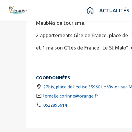
Mme LEMAI
Contenu
Menu
Recherche
Pied de page
ACTUALITÉS
Meublés de tourisme.
2 appartements Gîte de France, place de l'
et 1 maison Gîtes de France "Le St Malo" r
COORDONNÉES
27bis, place de l'église 35960 Le Vivier-sur-
lemaile.corinne@orange.fr
0622895614