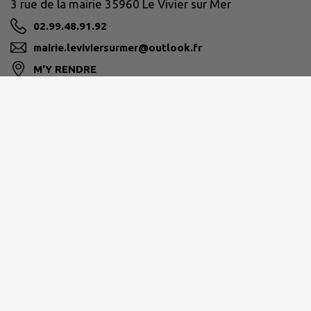
3 rue de la mairie 35960 Le Vivier sur Mer
02.99.48.91.92
mairie.leviviersurmer@outlook.fr
M'Y RENDRE
www.le-vivier-sur-mer.fr
PAYS DE DOL ET DE LA BAIE DU MONT-SAINT-
MICHEL
17 rue de la Rouelle 35120 Dol-de-Bretagne
0299809057