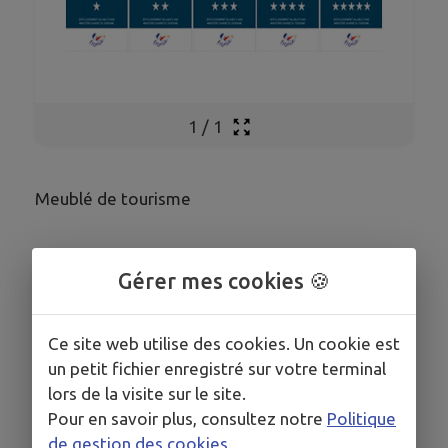
1
/
1
Meublé de tourisme
Gérer mes cookies 🍪
COORDONNÉES
59 bis, rue de Dol 35960 le Vivier-sur-Mer
Ce site web utilise des cookies. Un cookie est
bastienhoriot@gmail.com
un petit fichier enregistré sur votre terminal
lors de la visite sur le site.
0623881641
Pour en savoir plus, consultez notre
Politique
de gestion des cookies
.