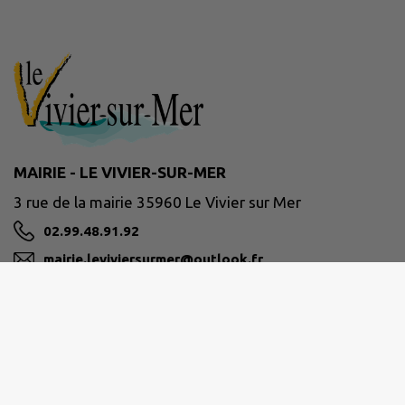
MAIRIE - LE VIVIER-SUR-MER
3 rue de la mairie 35960 Le Vivier sur Mer
02.99.48.91.92
mairie.leviviersurmer@outlook.fr
M'Y RENDRE
www.le-vivier-sur-mer.fr