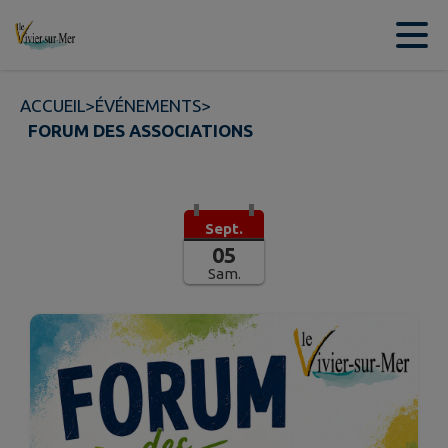
Contenu
Menu
Recherche
Pied de page
ACCUEIL
>
ÉVÉNEMENTS
>
FORUM DES ASSOCIATIONS
Sept.
05
Sam.