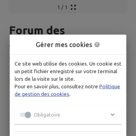
1
/
1
Forum des
associations
Gérer mes cookies 🍪
Le Vivier-sur-Mer
Ce site web utilise des cookies. Un cookie est
un petit fichier enregistré sur votre terminal
INFORMATIONS PRATIQUES
lors de la visite sur le site.
Pour en savoir plus, consultez notre
Politique
LIEU
de gestion des cookies
.
Place de l'église 35960 LE VIVIER SUR MER
DATE
Le sam. 5 sept.
Obligatoire
HORAIRES
9h - 12h30